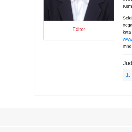
Keme
Sela
nega
Editor
kata
www.
mhd.
Jud
1.