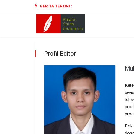
BERITA TERKINI :
Profil Editor
Muh
Kete
beas
tele
prod
prog
Foku
dose