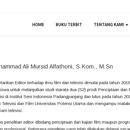
HOME
BUKU TERBIT
TENTANG KAMI
ammad Ali Mursid Alfathoni, S.Kom., M.Sn
rtarikan Editor terhadap ilmu film dan televisi dimulai pada tahun 201
iswa untuk melanjutkan studi starata dua (S2) prodi Penciptaan dan 
visi di Institut Seni Indonesia Padangpanjang dan lulus pada tahun 201
i Televisi dan Film Universitas Potensi Utama dan mengampu matakul
ram televisi.
s penelitian editor dibidang penciptaan dan kajian film maupun progr
n profesional. Beberapa penelitian yang telah dilakukan didanai secara